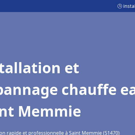
🕒 inst
tallation et
pannage chauffe e
int Memmie
ion rapide et professionnelle à Saint Memmie (51470)