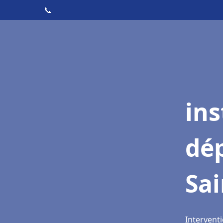
📞
ins
dé
Sa
Intervent