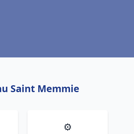
eau Saint Memmie
⚙️