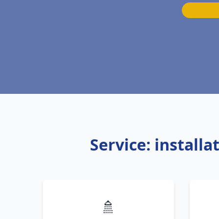
Service: instal
🚿