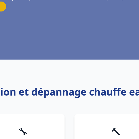
lation et dépannage chauffe 
🔧
🔨