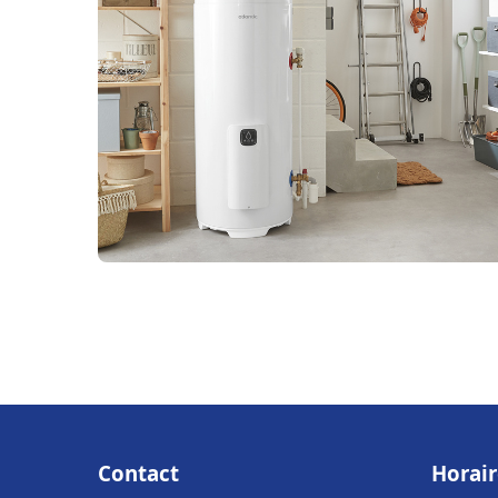
Contact
Horair