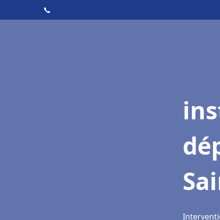
📞
ins
dé
Sa
Intervent