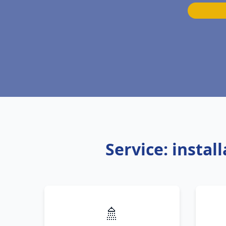
Service: insta
🚿