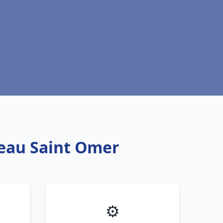
 eau Saint Omer
⚙️