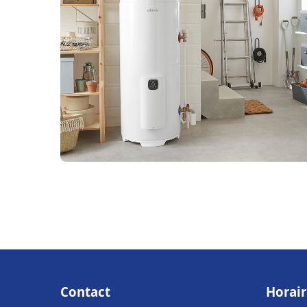
Contact
Horair