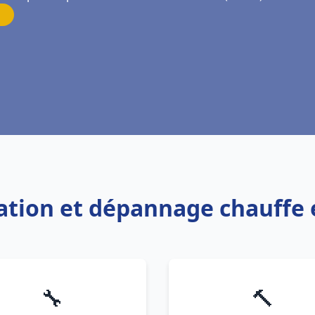
llation et dépannage chauffe
🔧
🔨