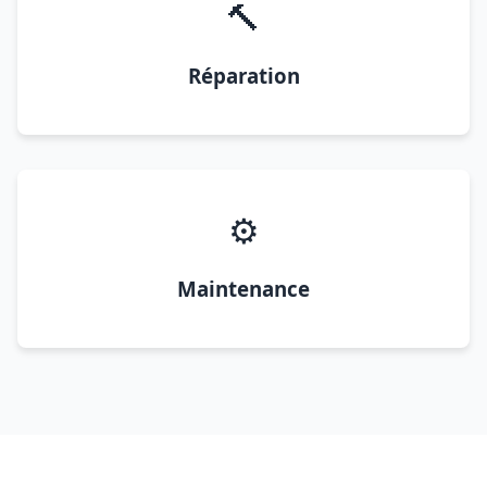
🔨
Réparation
⚙️
Maintenance