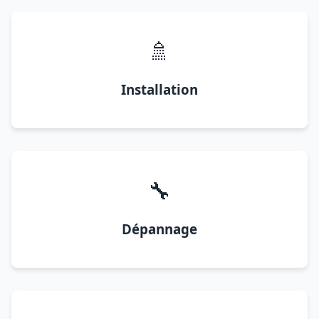
🚿
Installation
🔧
Dépannage