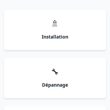
🚿
Installation
🔧
Dépannage