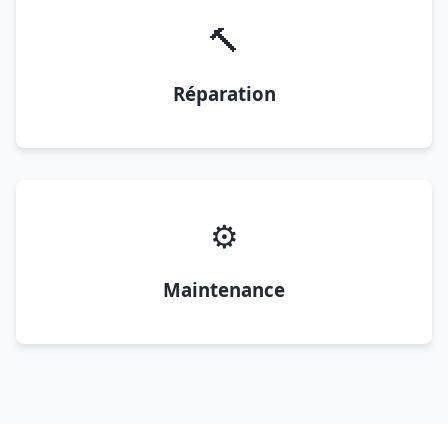
🔨
Réparation
⚙️
Maintenance