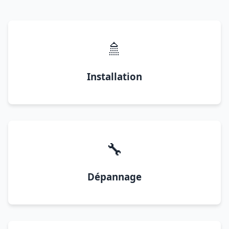
🚿
Installation
🔧
Dépannage