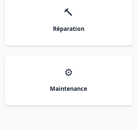
🔨
Réparation
⚙️
Maintenance