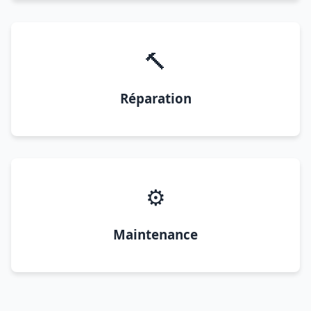
🔨
Réparation
⚙️
Maintenance