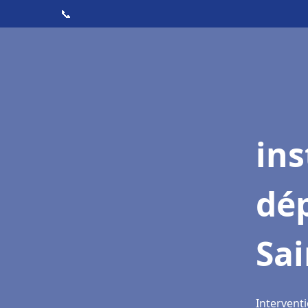
📞
ins
dé
Sai
Interventi