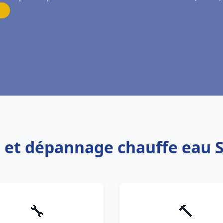
on et dépannage chauffe eau S
🔧
🔨