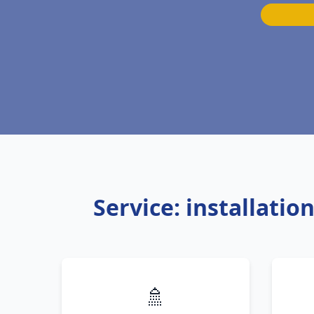
Service: installati
🚿