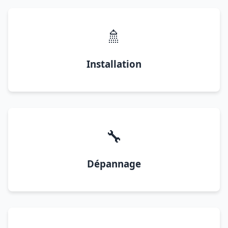
🚿
Installation
🔧
Dépannage