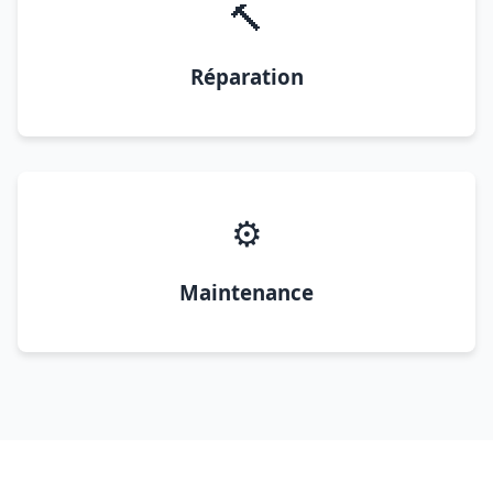
🔨
Réparation
⚙️
Maintenance