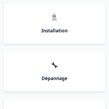
🚿
Installation
🔧
Dépannage