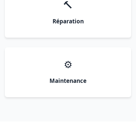
🔨
Réparation
⚙️
Maintenance