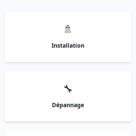
🚿
Installation
🔧
Dépannage