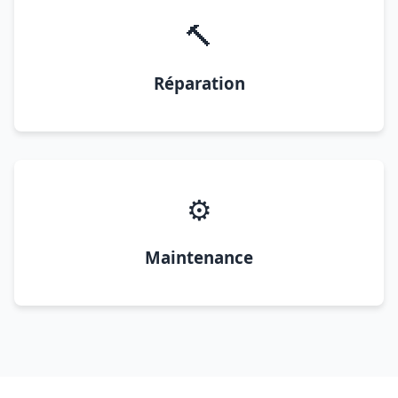
🔨
Réparation
⚙️
Maintenance