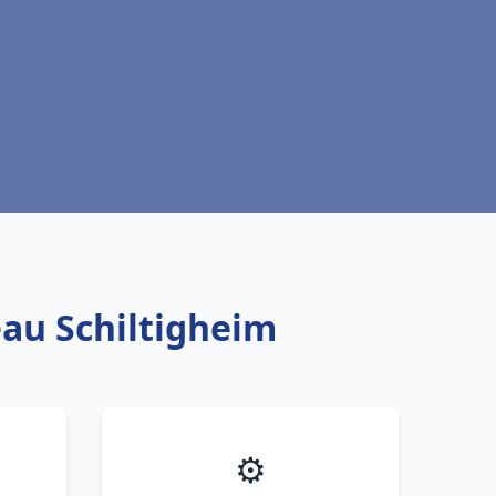
eau Schiltigheim
⚙️