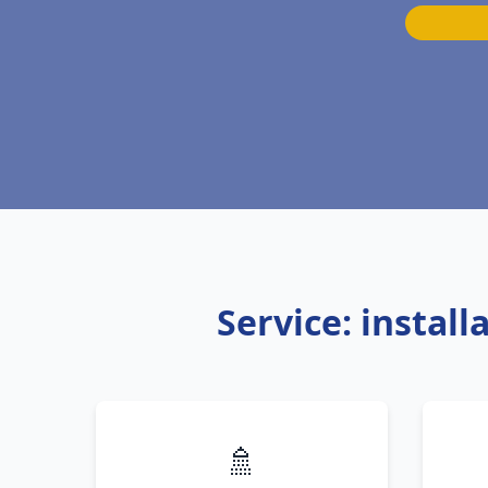
Service: instal
🚿