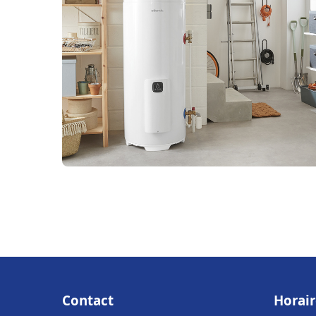
Contact
Horair