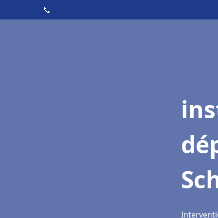
📞
ins
dé
Sch
Interventi