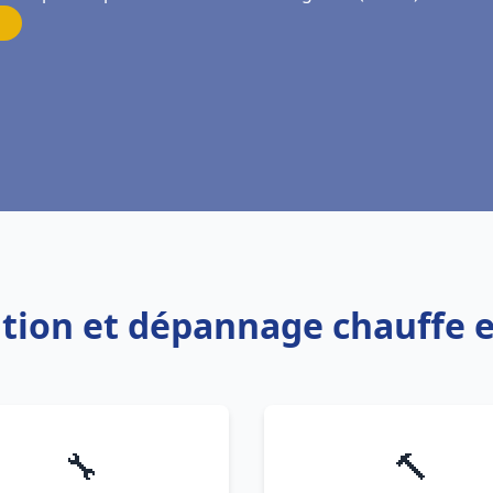
lation et dépannage chauffe 
🔧
🔨