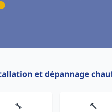
stallation et dépannage chau
🔧
🔨