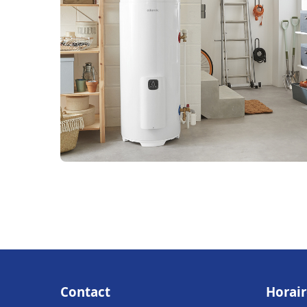
Contact
Horair