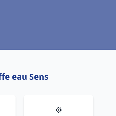
ffe eau Sens
⚙️