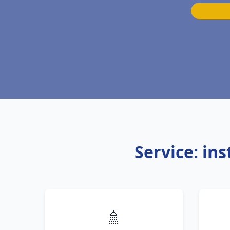
Service: in
🚿