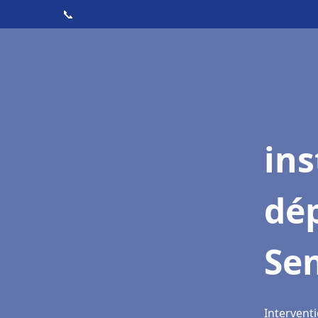
📞
ins
dé
Se
Interventi