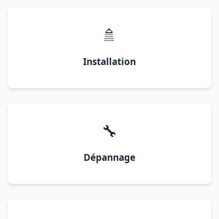
🚿
Installation
🔧
Dépannage