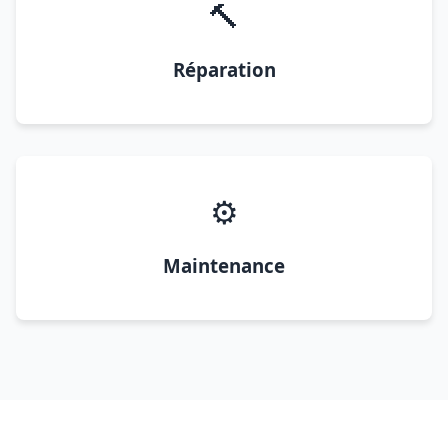
🔨
Réparation
⚙️
Maintenance