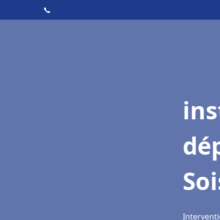
📞
ins
dé
Soi
Interventi