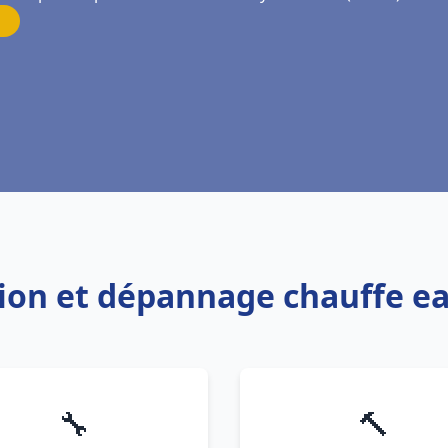
ation et dépannage chauffe ea
🔧
🔨