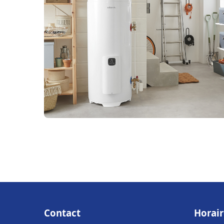
Contact
Horair