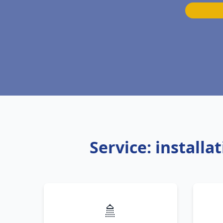
Service: install
🚿