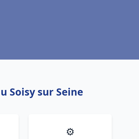
u Soisy sur Seine
⚙️