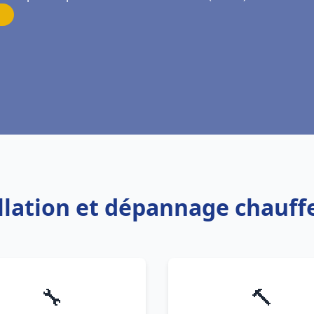
allation et dépannage chauff
🔧
🔨