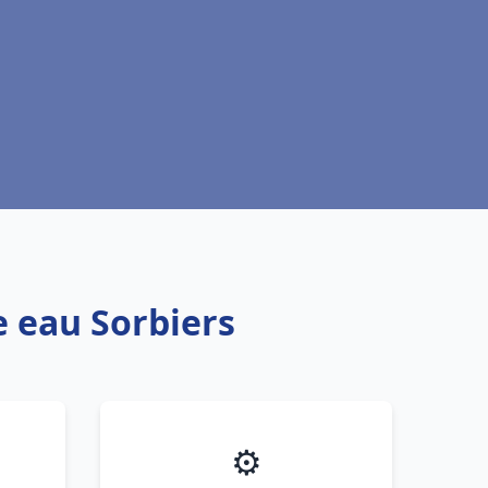
e eau Sorbiers
⚙️