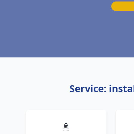
Service: inst
🚿