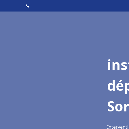
📞
ins
dé
Sor
Interventi