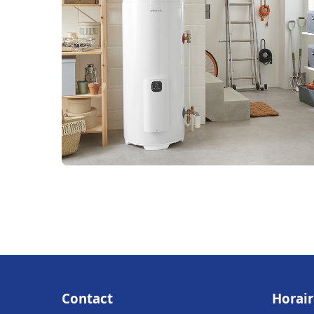
Contact
Horair