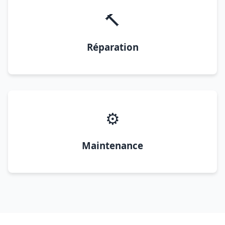
🔨
Réparation
⚙️
Maintenance