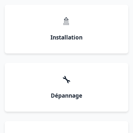
🚿
Installation
🔧
Dépannage