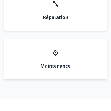
🔨
Réparation
⚙️
Maintenance