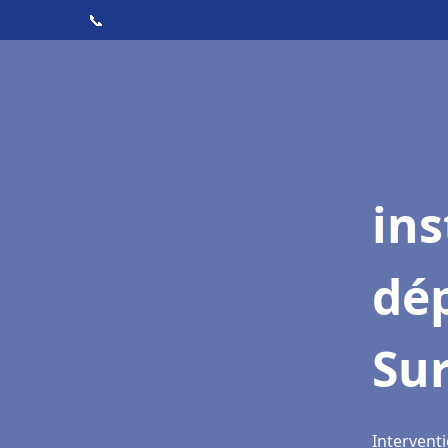
📞
ins
dé
Su
Interventi