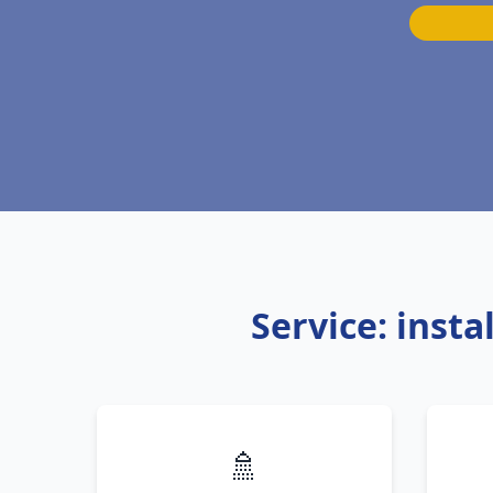
Service: inst
🚿