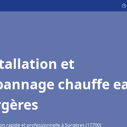
🕒
tallation et
pannage chauffe e
rgères
on rapide et professionnelle à Surgères (17700)