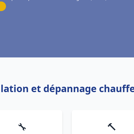
allation et dépannage chauff
🔧
🔨