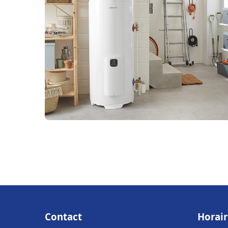
Contact
Horair