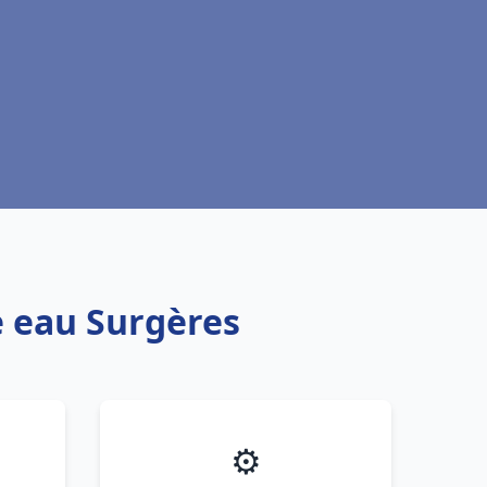
e eau Surgères
⚙️