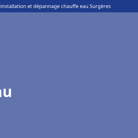
 installation et dépannage chauffe eau Surgères
au