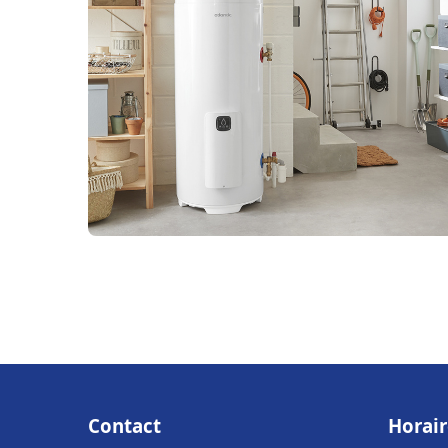
Contact
Horair