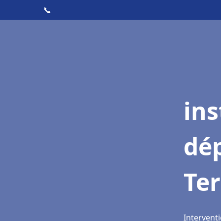
📞
ins
dé
Ter
Interventi