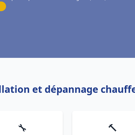
allation et dépannage chauff
🔧
🔨