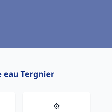
e eau Tergnier
⚙️