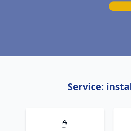
Service: inst
🚿