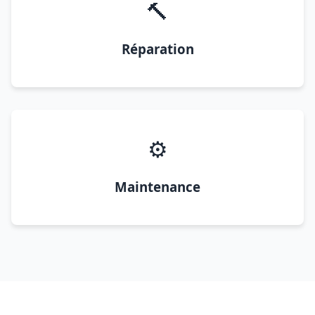
🔨
Réparation
⚙️
Maintenance