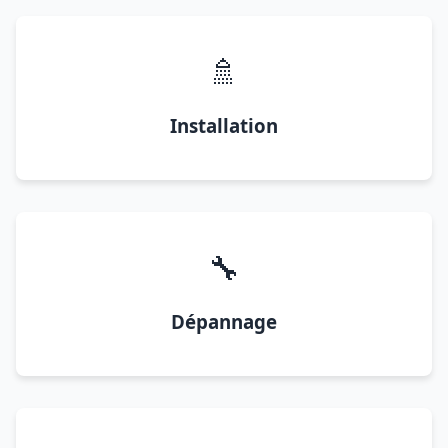
🚿
Installation
🔧
Dépannage