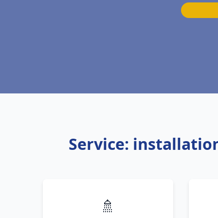
Service: installat
🚿