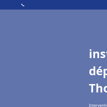
📞
ins
dé
Th
Intervent