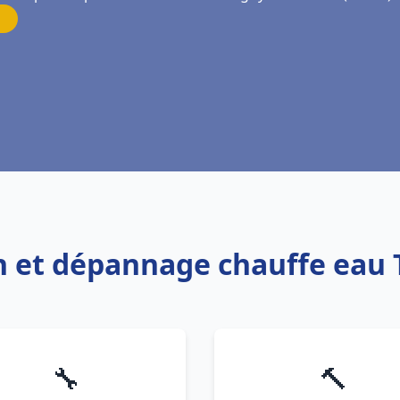
ion et dépannage chauffe eau
🔧
🔨