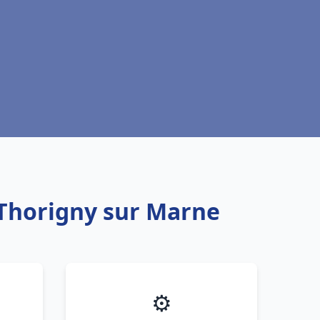
 Thorigny sur Marne
⚙️