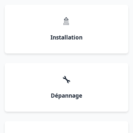
🚿
Installation
🔧
Dépannage