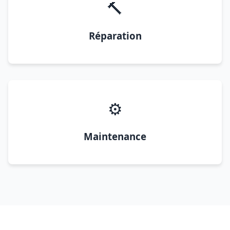
🔨
Réparation
⚙️
Maintenance