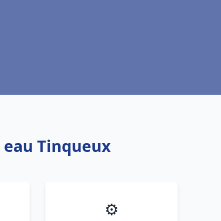
e eau Tinqueux
⚙️