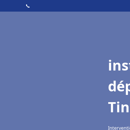
📞
ins
dé
Ti
Intervent