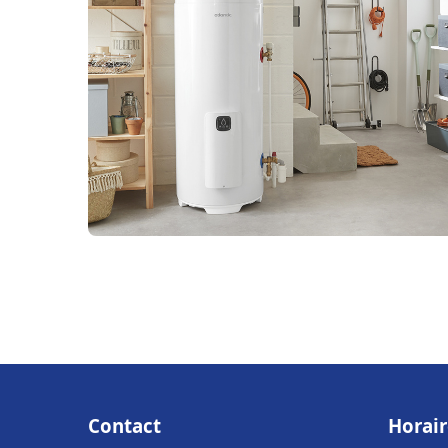
Contact
Horair