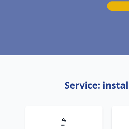
Service: inst
🚿