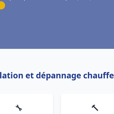
allation et dépannage chauff
🔧
🔨