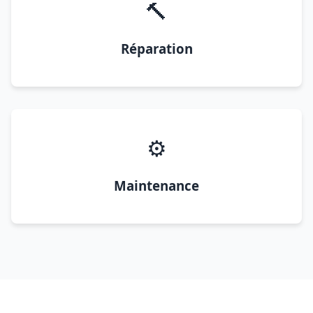
🔨
Réparation
⚙️
Maintenance