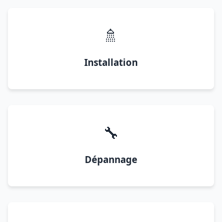
🚿
Installation
🔧
Dépannage