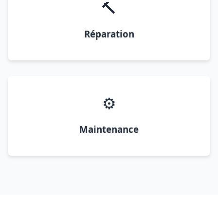
🔨
Réparation
⚙️
Maintenance