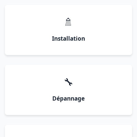
🚿
Installation
🔧
Dépannage