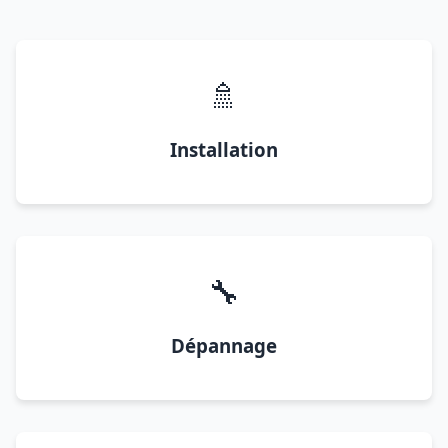
🚿
Installation
🔧
Dépannage