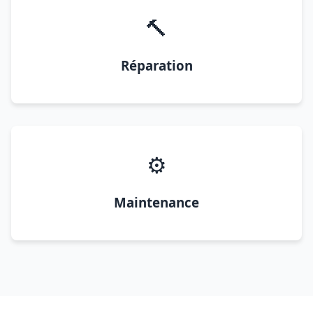
🔨
Réparation
⚙️
Maintenance