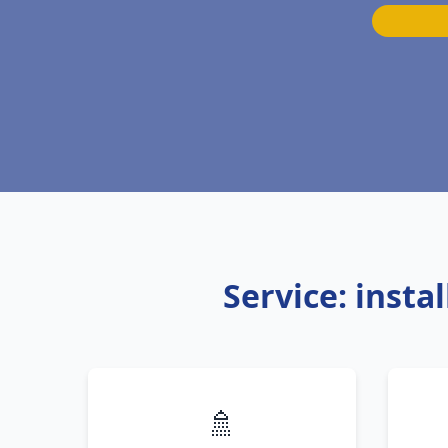
Service: insta
🚿