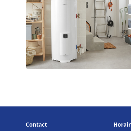
Contact
Horair