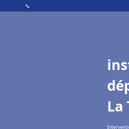
📞
ins
dé
La 
Interventi