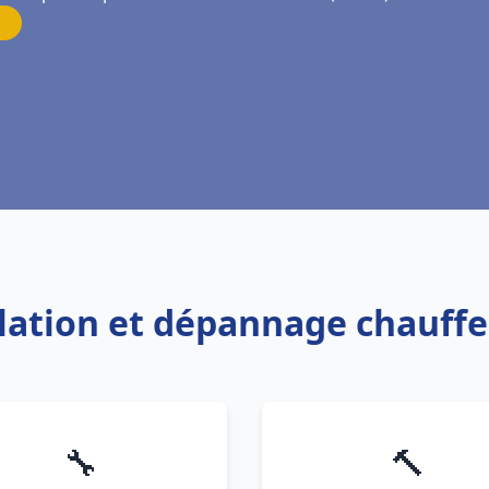
llation et dépannage chauffe
🔧
🔨