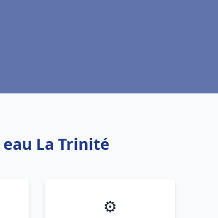
 eau La Trinité
⚙️