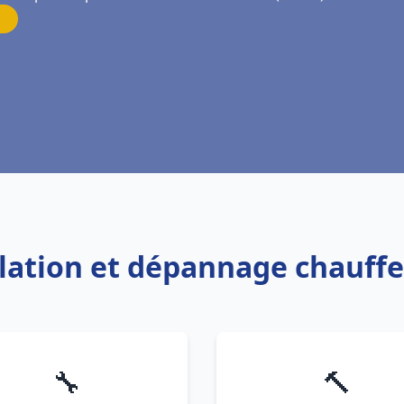
allation et dépannage chauff
🔧
🔨