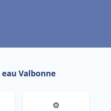
e eau Valbonne
⚙️