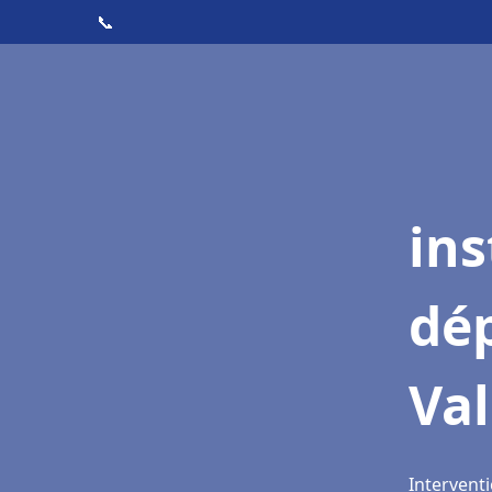
📞
ins
dé
Va
Intervent