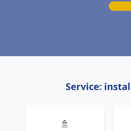
Service: inst
🚿