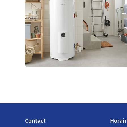
Contact
Horair