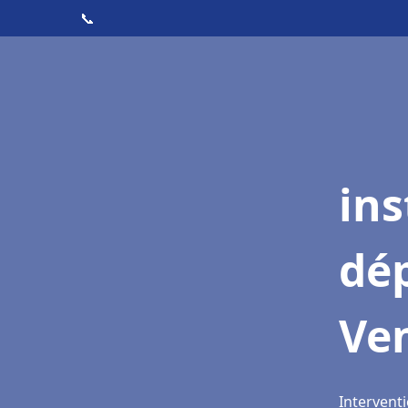
📞
ins
dé
Ve
Intervent