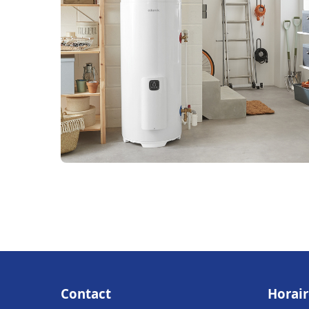
Contact
Horair