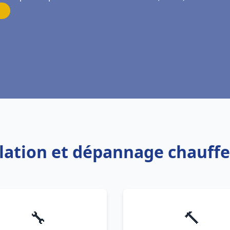
allation et dépannage chauf
🔧
🔨