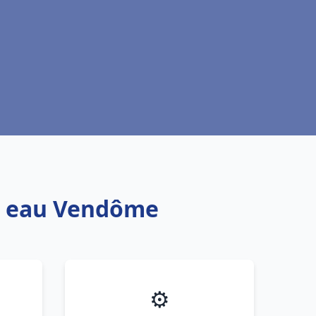
fe eau Vendôme
⚙️