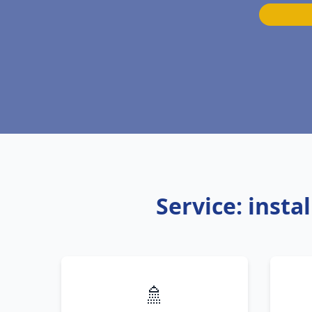
Service: inst
🚿