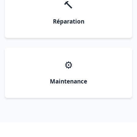
🔨
Réparation
⚙️
Maintenance