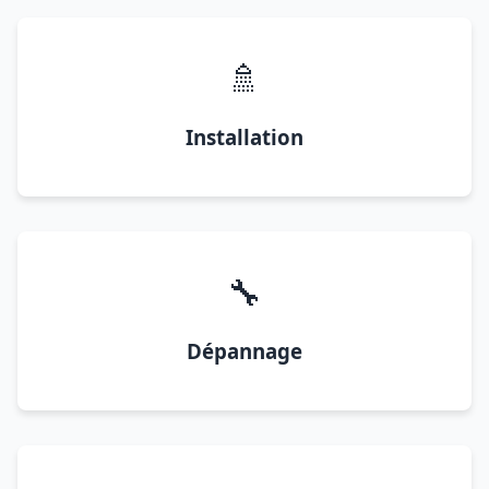
🚿
Installation
🔧
Dépannage