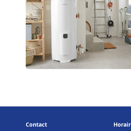
Contact
Horair