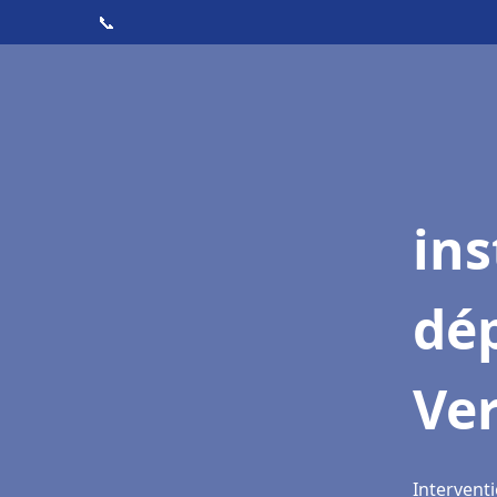
📞
ins
dé
Ve
Intervent