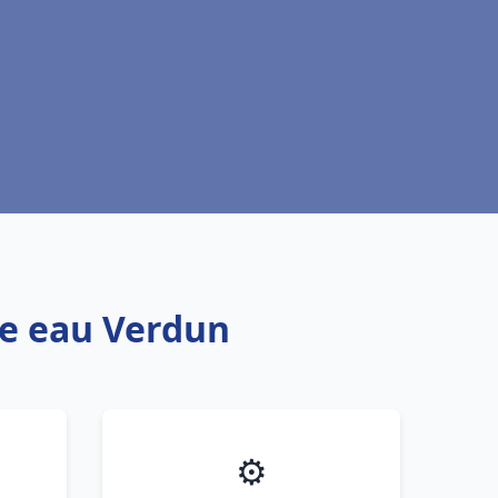
fe eau Verdun
⚙️