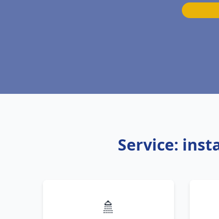
Service: ins
🚿