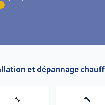
tallation et dépannage chauf
🔧
🔨