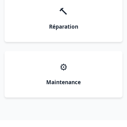
🔨
Réparation
⚙️
Maintenance