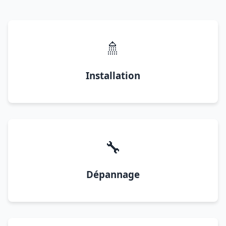
🚿
Installation
🔧
Dépannage