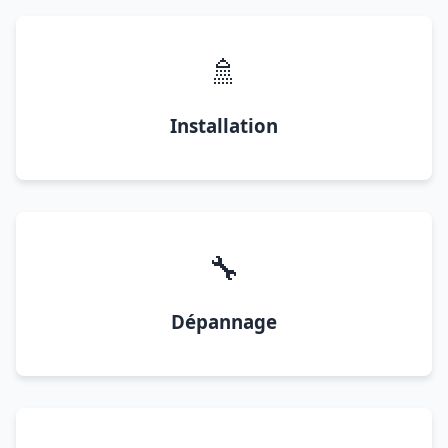
🚿
Installation
🔧
Dépannage