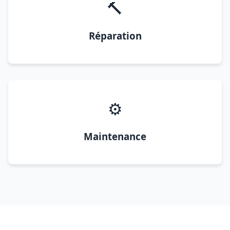
🔨
Réparation
⚙️
Maintenance