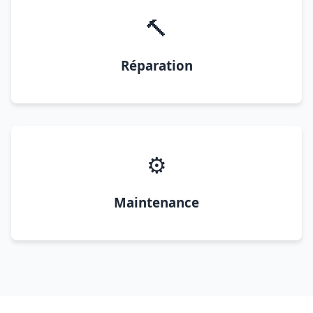
🔨
Réparation
⚙️
Maintenance