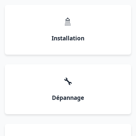
🚿
Installation
🔧
Dépannage