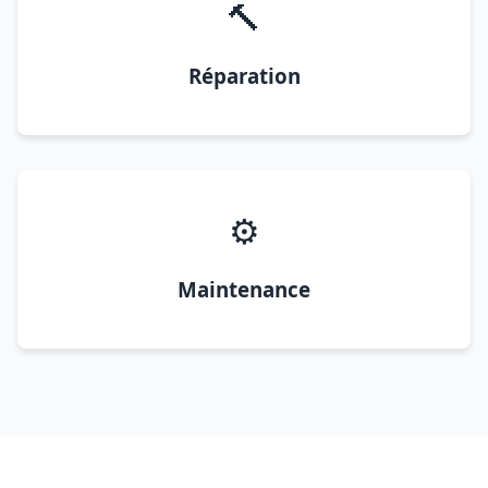
🔨
Réparation
⚙️
Maintenance