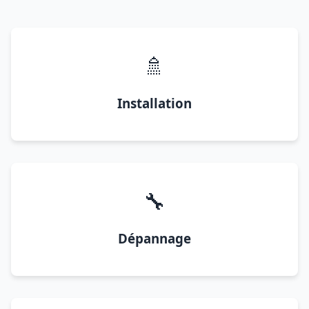
🚿
Installation
🔧
Dépannage