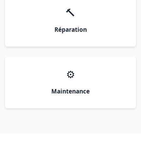
🔨
Réparation
⚙️
Maintenance