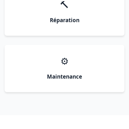
🔨
Réparation
⚙️
Maintenance