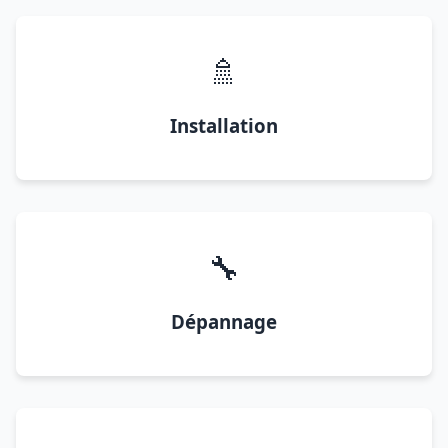
🚿
Installation
🔧
Dépannage