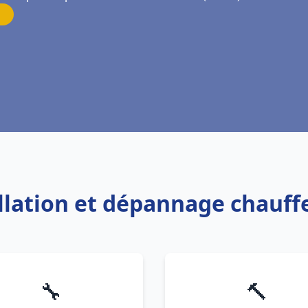
allation et dépannage chauffe
🔧
🔨