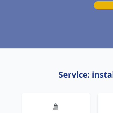
Service: inst
🚿