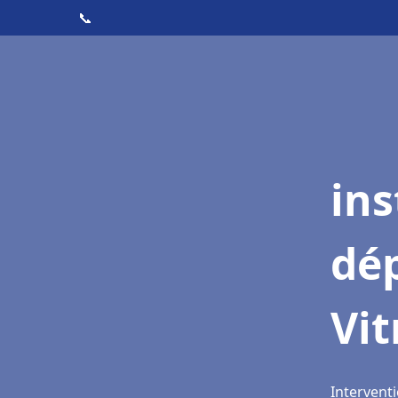
📞
ins
dé
Vit
Interventi