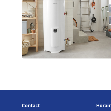
Contact
Horair