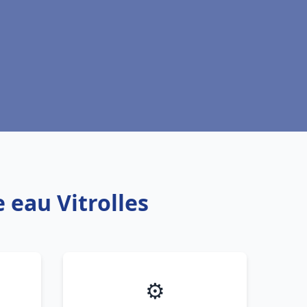
 eau Vitrolles
⚙️