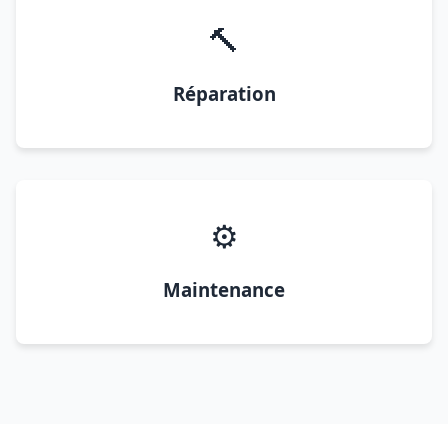
🔨
Réparation
⚙️
Maintenance