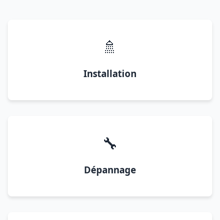
🚿
Installation
🔧
Dépannage