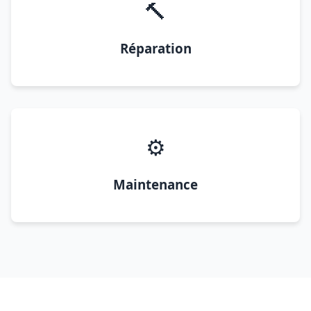
🔨
Réparation
⚙️
Maintenance