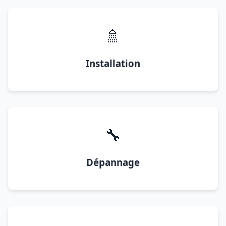
🚿
Installation
🔧
Dépannage