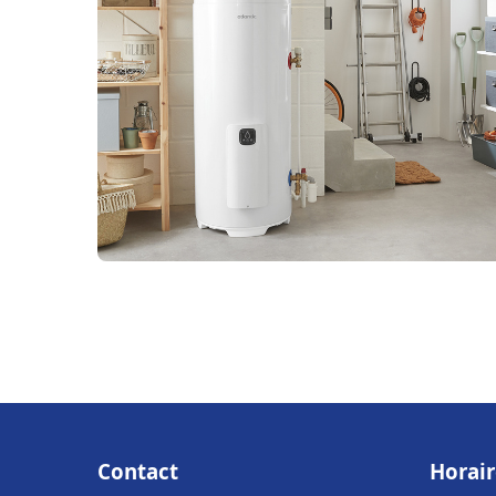
Contact
Horair