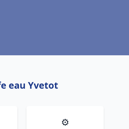
fe eau Yvetot
⚙️