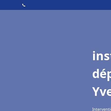
📞
ins
dé
Yv
Interventi