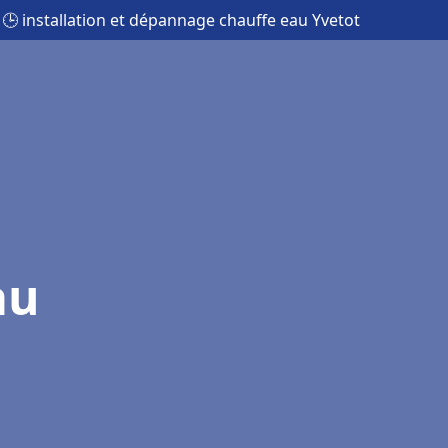
🕒 installation et dépannage chauffe eau Yvetot
au