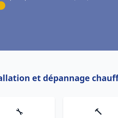
tallation et dépannage chauf
🔧
🔨