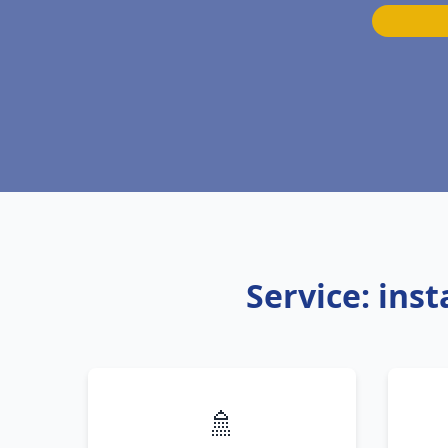
Service: ins
🚿